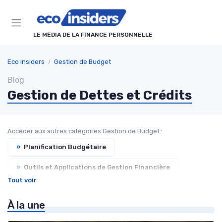
Panneau de gestion des cookies
LE MÉDIA DE LA FINANCE PERSONNELLE
Eco Insiders
Gestion de Budget
Blog
Gestion de Dettes et Crédits
Accéder aux autres catégories Gestion de Budget :
»
Planification Budgétaire
»
Outils et Applications de Gestion Financière
Tout voir
»
Économiser et Réduire les Dépenses
À la une
»
Conseils pour Familles et Couples