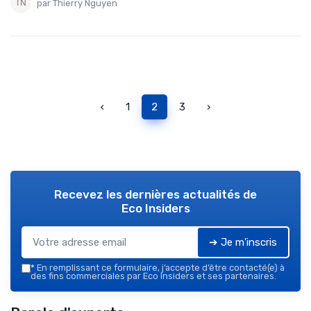
par Thierry Nguyen
‹
1
2
3
›
Recevez les dernières actualités de
Eco Insiders
➔ Je m'inscris
*
En remplissant ce formulaire, j’accepte d’être contacté(e) à
des fins commerciales par Eco Insiders et ses partenaires.