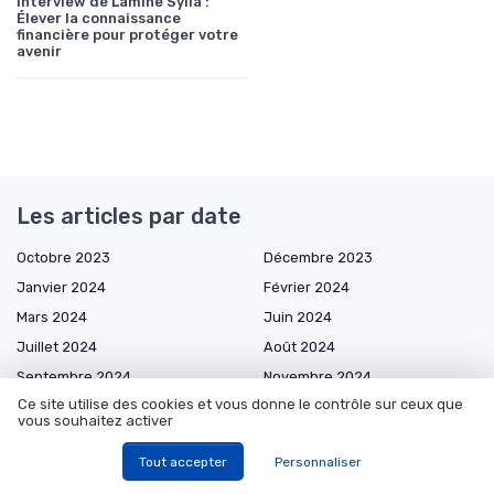
Interview de Lamine Sylla :
Élever la connaissance
financière pour protéger votre
avenir
Les articles par date
Octobre 2023
Décembre 2023
Janvier 2024
Février 2024
Mars 2024
Juin 2024
Juillet 2024
Août 2024
Septembre 2024
Novembre 2024
Ce site utilise des cookies et vous donne le contrôle sur ceux que
Décembre 2024
Janvier 2025
vous souhaitez activer
Février 2025
Mars 2025
Tout accepter
Personnaliser
Avril 2025
Mai 2025