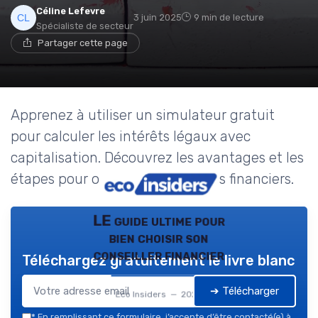
Céline Lefevre
3 juin 2025
9 min de lecture
Spécialiste de secteur
Partager cette page
Apprenez à utiliser un simulateur gratuit
pour calculer les intérêts légaux avec
capitalisation. Découvrez les avantages et les
étapes pour optimiser vos calculs financiers.
LE guide ultime pour
bien choisir son
conseiller financier
Téléchargez gratuitement le livre blanc
➔ Télécharger
Eco Insiders — 2026
*
En remplissant ce formulaire, j’accepte d’être contacté(e) à