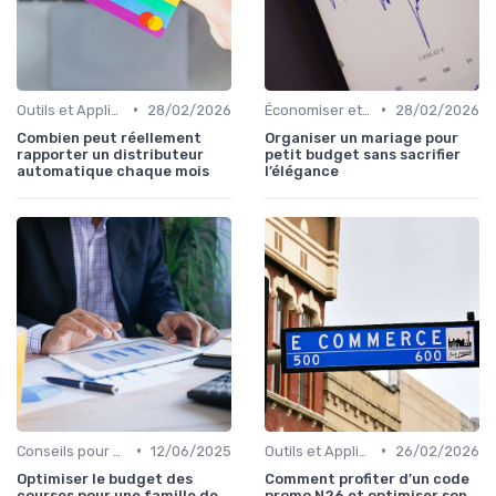
•
•
Outils et Applications de Gestion Financière
28/02/2026
Économiser et Réduire les Dépenses
28/02/2026
Combien peut réellement
Organiser un mariage pour
rapporter un distributeur
petit budget sans sacrifier
automatique chaque mois
l’élégance
•
•
Conseils pour Familles et Couples
12/06/2025
Outils et Applications de Gestion Financière
26/02/2026
Optimiser le budget des
Comment profiter d’un code
courses pour une famille de
promo N26 et optimiser son