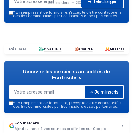
➔ Télécharger
Eco Insiders — 2026
*
En remplissant ce formulaire, j’accepte d’être contacté(e) à
des fins commerciales par Eco Insiders et ses partenaires.
Résumer
ChatGPT
Claude
Mistral
Recevez les dernières actualités de
Eco Insiders
➔ Je m'inscris
*
En remplissant ce formulaire, j’accepte d’être contacté(e) à
des fins commerciales par Eco Insiders et ses partenaires.
Eco Insiders
Ajoutez-nous à vos sources préférées sur Google