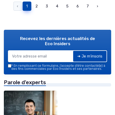
‹
1
2
3
4
5
6
7
›
Recevez les dernières actualités de
Eco Insiders
➔ Je m'inscris
*
En remplissant ce formulaire, j’accepte d’être contacté(e) à
des fins commerciales par Eco Insiders et ses partenaires.
Parole d'experts