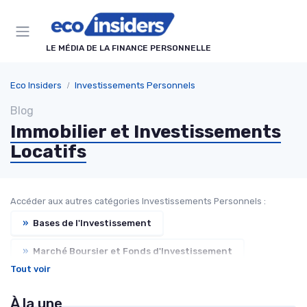
Panneau de gestion des cookies
LE MÉDIA DE LA FINANCE PERSONNELLE
Eco Insiders
Investissements Personnels
Blog
Immobilier et Investissements
Locatifs
Accéder aux autres catégories Investissements Personnels :
»
Bases de l'Investissement
»
Marché Boursier et Fonds d'Investissement
Tout voir
»
Cryptomonnaies et Technologies Financières
À la une
»
Plans de Retraite et Pensions