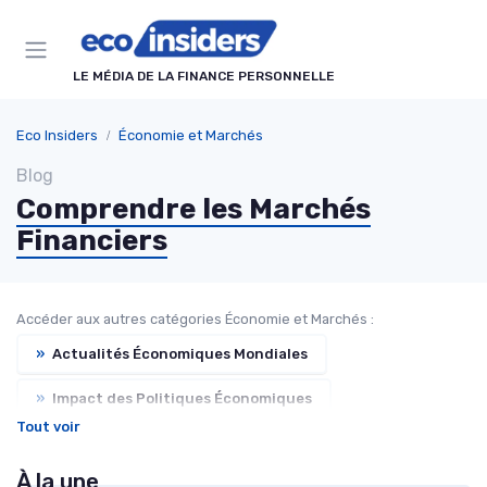
Panneau de gestion des cookies
LE MÉDIA DE LA FINANCE PERSONNELLE
Eco Insiders
Économie et Marchés
Blog
Comprendre les Marchés
Financiers
Accéder aux autres catégories Économie et Marchés :
»
Actualités Économiques Mondiales
»
Impact des Politiques Économiques
Tout voir
»
Tendances Macroéconomiques
À la une
»
Analyses et Prévisions Économiques