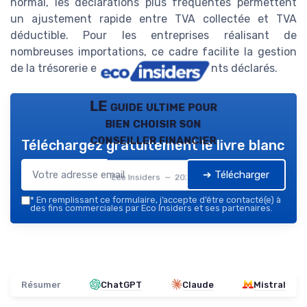
normal, les déclarations plus fréquentes permettent
un ajustement rapide entre TVA collectée et TVA
déductible. Pour les entreprises réalisant de
nombreuses importations, ce cadre facilite la gestion
de la trésorerie et la fiabilité des montants déclarés.
LE guide ultime pour
bien choisir son
conseiller financier
Téléchargez gratuitement le livre blanc
➔ Télécharger
Eco Insiders — 2026
*
En remplissant ce formulaire, j’accepte d’être contacté(e) à
des fins commerciales par Eco Insiders et ses partenaires.
Résumer
ChatGPT
Claude
Mistral