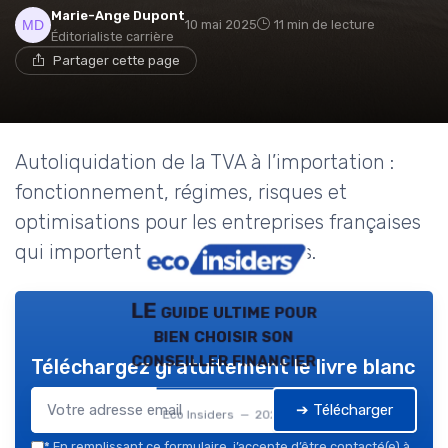
Marie-Ange Dupont
10 mai 2025
11 min de lecture
Éditorialiste carrière
Partager cette page
Autoliquidation de la TVA à l’importation :
fonctionnement, régimes, risques et
optimisations pour les entreprises françaises
qui importent des marchandises.
LE guide ultime pour
bien choisir son
conseiller financier
Téléchargez gratuitement le livre blanc
➔ Télécharger
Eco Insiders — 2026
*
En remplissant ce formulaire, j’accepte d’être contacté(e) à