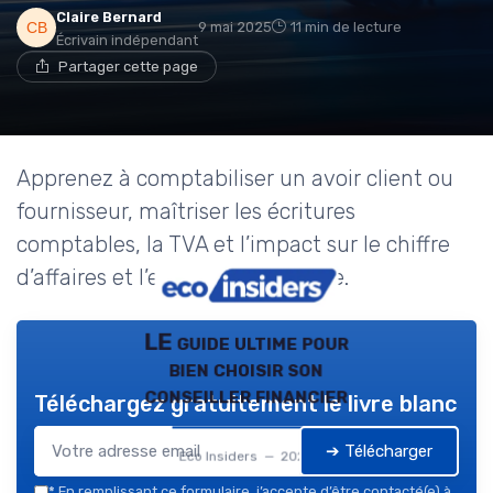
Claire Bernard
9 mai 2025
11 min de lecture
Écrivain indépendant
Partager cette page
Apprenez à comptabiliser un avoir client ou
fournisseur, maîtriser les écritures
comptables, la TVA et l’impact sur le chiffre
d’affaires et l’exercice comptable.
LE guide ultime pour
bien choisir son
conseiller financier
Téléchargez gratuitement le livre blanc
➔ Télécharger
Eco Insiders — 2026
*
En remplissant ce formulaire, j’accepte d’être contacté(e) à