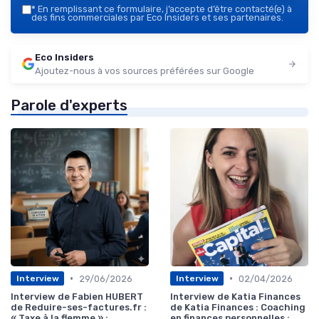
*
En remplissant ce formulaire, j’accepte d’être contacté(e) à
des fins commerciales par Eco Insiders et ses partenaires.
Eco Insiders
Ajoutez-nous à vos sources préférées sur Google
Parole d'experts
•
•
29/06/2026
02/04/2026
Interview
Interview
Interview de Fabien HUBERT
Interview de Katia Finances
de Reduire-ses-factures.fr :
de Katia Finances : Coaching
« Taxe à la flemme » :
en finances personnelles :