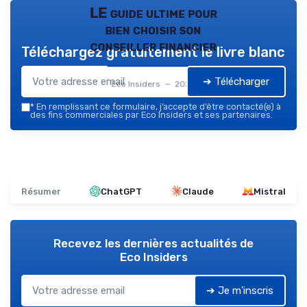
LE guide ultime pour
bien choisir son
conseiller financier
Téléchargez gratuitement le livre blanc
➔ Télécharger
Eco Insiders — 2026
*
En remplissant ce formulaire, j’accepte d’être contacté(e) à
des fins commerciales par Eco Insiders et ses partenaires.
Résumer
ChatGPT
Claude
Mistral
Recevez les dernières actualités de
Eco Insiders
➔ Je m'inscris