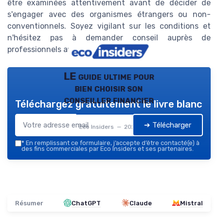
être examinées attentivement avant de décider de
s'engager avec des organismes étrangers ou non-
conventionnels. Soyez vigilant sur les conditions et
n'hésitez pas à demander conseil auprès de
professionnels avisés.
LE guide ultime pour
bien choisir son
conseiller financier
Téléchargez gratuitement le livre blanc
➔ Télécharger
Eco Insiders — 2026
*
En remplissant ce formulaire, j’accepte d’être contacté(e) à
des fins commerciales par Eco Insiders et ses partenaires.
Résumer
ChatGPT
Claude
Mistral