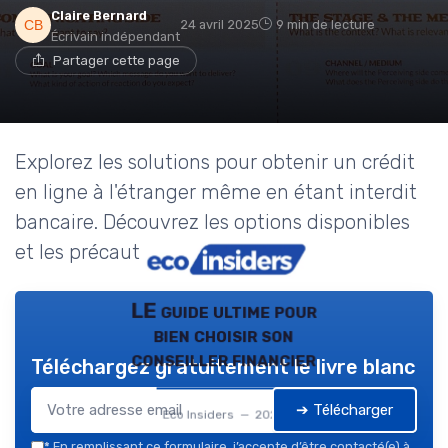
Claire Bernard
24 avril 2025
9 min de lecture
Écrivain indépendant
Partager cette page
Explorez les solutions pour obtenir un crédit
en ligne à l'étranger même en étant interdit
bancaire. Découvrez les options disponibles
et les précautions à prendre.
LE guide ultime pour
bien choisir son
conseiller financier
Téléchargez gratuitement le livre blanc
➔ Télécharger
Eco Insiders — 2026
*
En remplissant ce formulaire, j’accepte d’être contacté(e) à