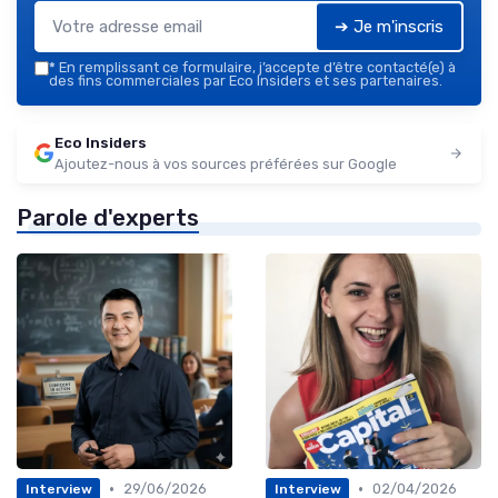
➔ Je m'inscris
*
En remplissant ce formulaire, j’accepte d’être contacté(e) à
des fins commerciales par Eco Insiders et ses partenaires.
Eco Insiders
Ajoutez-nous à vos sources préférées sur Google
Parole d'experts
•
•
29/06/2026
02/04/2026
Interview
Interview