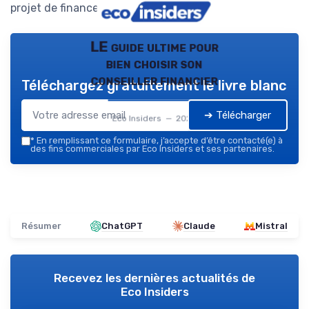
projet de financement.
LE guide ultime pour
bien choisir son
conseiller financier
Téléchargez gratuitement le livre blanc
➔ Télécharger
Eco Insiders — 2026
*
En remplissant ce formulaire, j’accepte d’être contacté(e) à
des fins commerciales par Eco Insiders et ses partenaires.
Résumer
ChatGPT
Claude
Mistral
Recevez les dernières actualités de
Eco Insiders