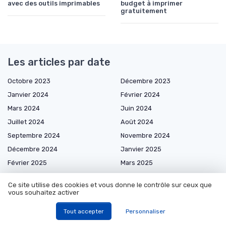
avec des outils imprimables
budget à imprimer
gratuitement
Les articles par date
Octobre 2023
Décembre 2023
Janvier 2024
Février 2024
Mars 2024
Juin 2024
Juillet 2024
Août 2024
Septembre 2024
Novembre 2024
Décembre 2024
Janvier 2025
Février 2025
Mars 2025
Avril 2025
Mai 2025
Ce site utilise des cookies et vous donne le contrôle sur ceux que
Juin 2025
Juillet 2025
vous souhaitez activer
Août 2025
Septembre 2025
Tout accepter
Personnaliser
Octobre 2025
Novembre 2025