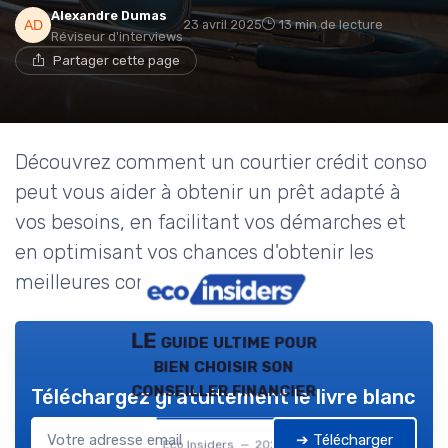
Alexandre Dumas
23 avril 2025
13 min de lecture
Réviseur d'interviews
Partager cette page
Découvrez comment un courtier crédit conso
peut vous aider à obtenir un prêt adapté à
vos besoins, en facilitant vos démarches et
en optimisant vos chances d'obtenir les
meilleures conditions.
LE guide ultime pour
bien choisir son
conseiller financier
Téléchargez gratuitement le livre blanc
➔ Télécharger
Eco Insiders — 2026