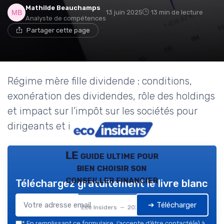
Mathilde Beauchamps
13 juin 2025
13 min de lecture
Analyste de compétences
Partager cette page
Régime mère fille dividende : conditions,
exonération des dividendes, rôle des holdings
et impact sur l’impôt sur les sociétés pour
dirigeants et investisseurs.
LE guide ultime pour
bien choisir son
conseiller financier
Téléchargez gratuitement le livre blanc
➔ Télécharger
Eco Insiders — 2026
*
En remplissant ce formulaire, j’accepte d’être contacté(e) à