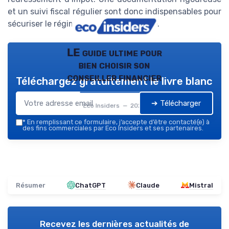
et un suivi fiscal régulier sont donc indispensables pour
sécuriser le régime mère fille dividende.
LE guide ultime pour
bien choisir son
conseiller financier
Téléchargez gratuitement le livre blanc
➔ Télécharger
Eco Insiders — 2026
*
En remplissant ce formulaire, j’accepte d’être contacté(e) à
des fins commerciales par Eco Insiders et ses partenaires.
Résumer
ChatGPT
Claude
Mistral
Recevez les dernières actualités de