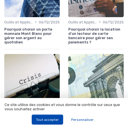
•
•
Outils et Applications de Gestion Financière
06/12/2025
Outils et Applications de Gestion Financière
06/12/2025
Pourquoi choisir un porte
Pourquoi choisir la location
monnaie Mont Blanc pour
d’un lecteur de carte
gérer son argent au
bancaire pour gérer ses
quotidien
paiements ?
Ce site utilise des cookies et vous donne le contrôle sur ceux que
vous souhaitez activer
•
•
Conseils pour Familles et Couples
04/12/2025
Outils et Applications de Gestion Financière
03/12/2025
Tout accepter
Personnaliser
Le comité d’entreprise CIC :
Comment my alliance pro
comprendre son rôle et ses
facilite la gestion financière