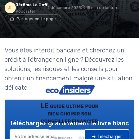
Jérôme Le Goff
7 décembre 2025
15 min de lecture
Podcaster
Partager cette page
Vous êtes interdit bancaire et cherchez un
crédit à l’étranger en ligne ? Découvrez les
solutions, les risques et les conseils pour
obtenir un financement malgré une situation
délicate.
LE guide ultime pour
bien choisir son
conseiller financier
Téléchargez gratuitement le livre blanc
➔ Télécharger
Eco Insiders — 2026