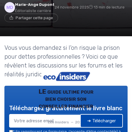
Marie-Ange Dupont
24 novembre 2025
13 min de lecture
Éditorialiste carrière
Partager cette page
Vous vous demandez si l’on risque la prison
pour dettes professionnelles ? Voici ce que
révèlent les discussions sur les forums et les
réalités juridiques à connaître.
LE guide ultime pour
bien choisir son
conseiller financier
Téléchargez gratuitement le livre blanc
➔ Télécharger
Eco Insiders — 2026
*
En remplissant ce formulaire, j’accepte d’être contacté(e) à