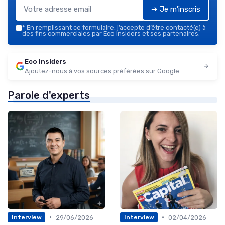
➔ Je m'inscris
*
En remplissant ce formulaire, j’accepte d’être contacté(e) à
des fins commerciales par Eco Insiders et ses partenaires.
Eco Insiders
Ajoutez-nous à vos sources préférées sur Google
Parole d'experts
•
•
29/06/2026
02/04/2026
Interview
Interview