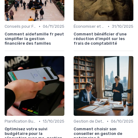
•
•
Conseils pour Familles et Couples
06/11/2025
Économiser et Réduire les Dépenses
31/10/2025
Comment aidefamille fr peut
Comment bénéficier d'une
simplifier la gestion
réduction d'impôt sur les
financière des familles
frais de comptabilité
•
•
Planification Budgétaire
13/10/2025
Gestion de Dettes et Crédits
06/10/2025
Optimisez votre suivi
Comment choisir son
budgétaire pour la
conseiller en gestion de