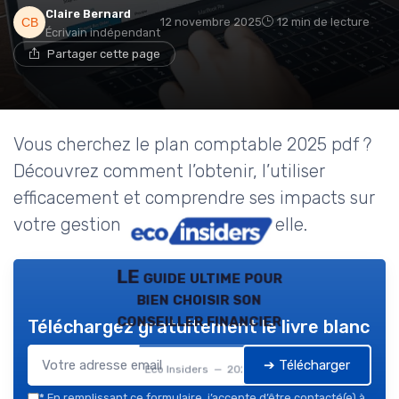
Claire Bernard
12 novembre 2025
12 min de lecture
Écrivain indépendant
Partager cette page
Vous cherchez le plan comptable 2025 pdf ?
Découvrez comment l’obtenir, l’utiliser
efficacement et comprendre ses impacts sur
votre gestion financière personnelle.
LE guide ultime pour
bien choisir son
conseiller financier
Téléchargez gratuitement le livre blanc
➔ Télécharger
Eco Insiders — 2026
*
En remplissant ce formulaire, j’accepte d’être contacté(e) à