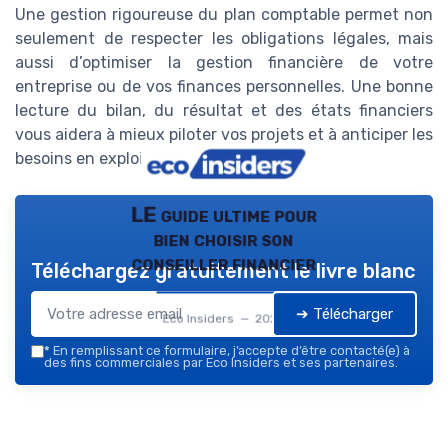
Une gestion rigoureuse du plan comptable permet non
seulement de respecter les obligations légales, mais
aussi d’optimiser la gestion financière de votre
entreprise ou de vos finances personnelles. Une bonne
lecture du bilan, du résultat et des états financiers
vous aidera à mieux piloter vos projets et à anticiper les
besoins en exploitation gestion.
LE guide ultime pour
bien choisir son
conseiller financier
Téléchargez gratuitement le livre blanc
➔ Télécharger
Eco Insiders — 2026
*
En remplissant ce formulaire, j’accepte d’être contacté(e) à
des fins commerciales par Eco Insiders et ses partenaires.