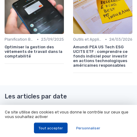
•
•
Planification Budgétaire
23/09/2025
Outils et Applications de Gestion Financière
24/03/2026
Optimiser la gestion des
Amundi PEA US Tech ESG
vêtements de travail dans la
UCITS ETF : comprendre ce
comptabilité
fonds indiciel pour investir
en actions technologiques
américaines responsables
Les articles par date
Octobre 2023
Décembre 2023
Ce site utilise des cookies et vous donne le contrôle sur ceux que
Janvier 2024
Février 2024
vous souhaitez activer
Mars 2024
Juin 2024
Tout accepter
Personnaliser
Juillet 2024
Août 2024