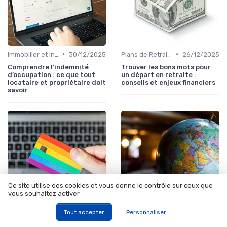
•
•
Immobilier et Investissements Locatifs
30/12/2025
Plans de Retraite et Pensions
26/12/2025
Comprendre l’indemnité
Trouver les bons mots pour
d’occupation : ce que tout
un départ en retraite :
locataire et propriétaire doit
conseils et enjeux financiers
savoir
Ce site utilise des cookies et vous donne le contrôle sur ceux que
vous souhaitez activer
Tout accepter
Personnaliser
•
•
Plans de Retraite et Pensions
25/12/2025
Plans de Retraite et Pensions
24/12/2025