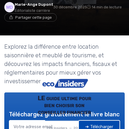
Marie-Ange Dupont
30 décembre 2025
14 min de lecture
Éditorialiste carrière
Partager cette page
Explorez la différence entre location
saisonnière et meublé de tourisme, et
découvrez les impacts financiers, fiscaux et
réglementaires pour mieux gérer vos
investissements immobiliers.
LE guide ultime pour
bien choisir son
conseiller financier
Téléchargez gratuitement le livre blanc
➔ Télécharger
Eco Insiders — 2026