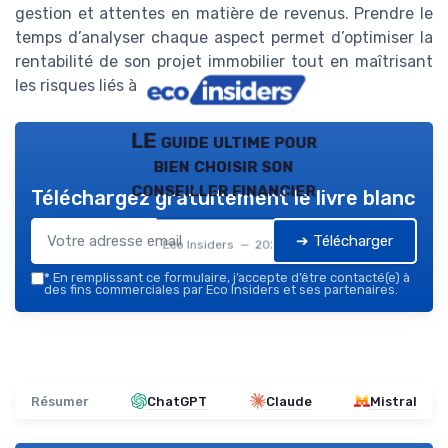
gestion et attentes en matière de revenus. Prendre le
temps d’analyser chaque aspect permet d’optimiser la
rentabilité de son projet immobilier tout en maîtrisant
les risques liés à la location meublée.
LE guide ultime pour
bien choisir son
conseiller financier
Téléchargez gratuitement le livre blanc
➔ Télécharger
Eco Insiders — 2026
*
En remplissant ce formulaire, j’accepte d’être contacté(e) à
des fins commerciales par Eco Insiders et ses partenaires.
Résumer
ChatGPT
Claude
Mistral