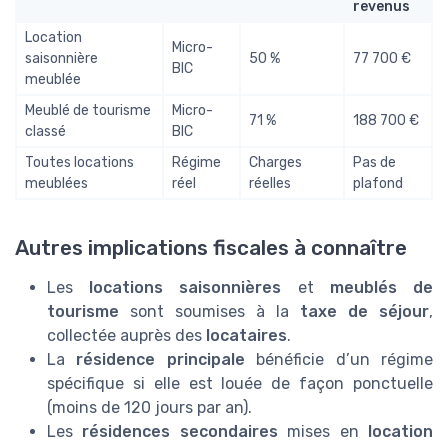
revenus
Location
Micro-
saisonnière
50 %
77 700 €
BIC
meublée
Meublé de tourisme
Micro-
71 %
188 700 €
classé
BIC
Toutes locations
Régime
Charges
Pas de
meublées
réel
réelles
plafond
Autres implications fiscales à connaître
Les
locations saisonnières
et
meublés de
tourisme
sont soumises à la
taxe de séjour
,
collectée auprès des
locataires
.
La
résidence principale
bénéficie d’un régime
spécifique si elle est louée de façon ponctuelle
(moins de 120 jours par an).
Les
résidences secondaires
mises en
location