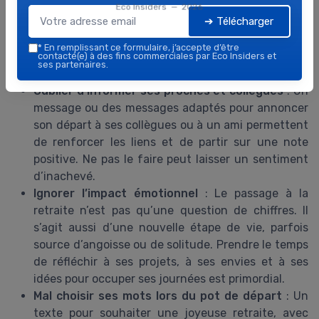
personnes sous-estiment l’importance d’anticiper
Eco Insiders — 2026
➔ Télécharger
leur budget pour la retraite. Il est essentiel
d’évaluer ses besoins réels, de vérifier ses droits et
*
En remplissant ce formulaire, j’accepte d’être
de simuler ses futurs revenus pour éviter les
contacté(e) à des fins commerciales par Eco Insiders et
ses partenaires.
mauvaises surprises.
Oublier d’informer ses proches et collègues
: Un
message ou des messages adaptés pour annoncer
son départ à ses collègues ou à un ami permettent
de renforcer les liens et de partir sur une note
positive. Ne pas le faire peut laisser un sentiment
d’inachevé.
Ignorer l’impact émotionnel
: Le passage à la
retraite n’est pas qu’une question de chiffres. Il
s’agit aussi d’une nouvelle étape de vie, parfois
source d’angoisse ou de solitude. Prendre le temps
de réfléchir à ses projets, à ses envies et à ses
idées pour occuper ses journées est primordial.
Mal choisir ses mots lors du pot de départ
: Un
texte pour souhaiter une joyeuse retraite, avec