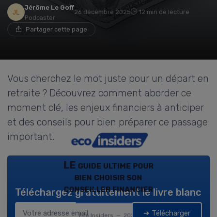
Jérôme Le Goff
26 décembre 2025
12 min de lecture
Podcaster
Partager cette page
Vous cherchez le mot juste pour un départ en
retraite ? Découvrez comment aborder ce
moment clé, les enjeux financiers à anticiper
et des conseils pour bien préparer ce passage
important.
LE guide ultime pour
bien choisir son
conseiller financier
Téléchargez gratuitement le livre blanc
➔ Télécharger
Eco Insiders — 2026