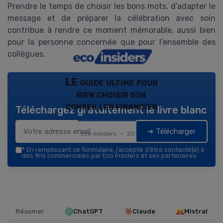
Prendre le temps de choisir les bons mots, d’adapter le
message et de préparer la célébration avec soin
contribue à rendre ce moment mémorable, aussi bien
pour la personne concernée que pour l’ensemble des
collègues.
LE guide ultime pour
bien choisir son
conseiller financier
Téléchargez gratuitement le livre blanc
➔ Télécharger
Eco Insiders — 2026
*
En remplissant ce formulaire, j’accepte d’être contacté(e) à
des fins commerciales par Eco Insiders et ses partenaires.
Résumer
ChatGPT
Claude
Mistral