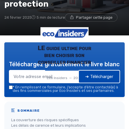
protection
24 février 2025
5 min de lecture
Partager cette page
LE guide ultime pour
bien choisir son
conseiller financier
Téléchargez gratuitement le livre blanc
➔ Télécharger
Eco Insiders — 2026
*
En remplissant ce formulaire, j’accepte d’être contacté(e) à
des fins commerciales par Eco Insiders et ses partenaires.
SOMMAIRE
La couverture des risques spécifiques
Les délais de carence et leurs implications