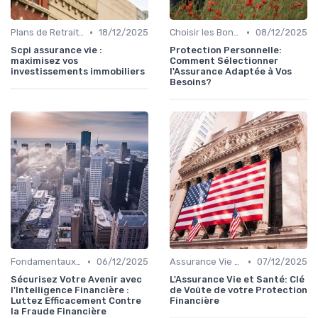
•
•
Plans de Retraite et Pensions
18/12/2025
Choisir les Bonnes Assurances
08/12/2025
Scpi assurance vie :
Protection Personnelle:
maximisez vos
Comment Sélectionner
investissements immobiliers
l'Assurance Adaptée à Vos
Besoins?
•
•
Fondamentaux de la Finance
06/12/2025
Assurance Vie et Santé
07/12/2025
Sécurisez Votre Avenir avec
L'Assurance Vie et Santé: Clé
l'Intelligence Financière :
de Voûte de votre Protection
Luttez Efficacement Contre
Financière
la Fraude Financière