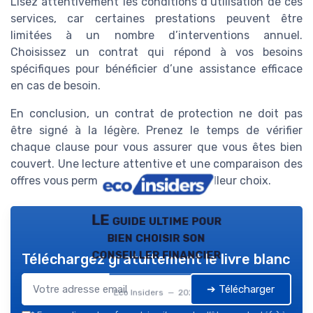
Lisez attentivement les conditions d’utilisation de ces
services, car certaines prestations peuvent être
limitées à un nombre d’interventions annuel.
Choisissez un contrat qui répond à vos besoins
spécifiques pour bénéficier d’une assistance efficace
en cas de besoin.
En conclusion, un contrat de protection ne doit pas
être signé à la légère. Prenez le temps de vérifier
chaque clause pour vous assurer que vous êtes bien
couvert. Une lecture attentive et une comparaison des
offres vous permettront de faire le meilleur choix.
LE guide ultime pour
bien choisir son
conseiller financier
Téléchargez gratuitement le livre blanc
➔ Télécharger
Eco Insiders — 2026