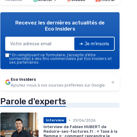
Recevez les dernières actualités de
Eco Insiders
➔ Je m'inscris
*
En remplissant ce formulaire, j’accepte d’être
contacté(e) à des fins commerciales par Eco Insiders et
ses partenaires.
Eco Insiders
Ajoutez-nous à vos sources préférées sur Google
Parole d'experts
•
29/06/2026
Interview
Interview de Fabien HUBERT de
Reduire-ses-factures.fr : « Taxe à la
flemme » : comment reprendre le