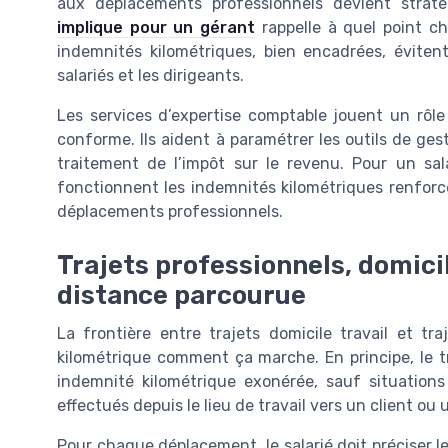
aux déplacements professionnels devient stra
implique pour un gérant
rappelle à quel point c
indemnités kilométriques, bien encadrées, éviten
salariés et les dirigeants.
Les services d’expertise comptable jouent un rôl
conforme. Ils aident à paramétrer les outils de gesti
traitement de l’impôt sur le revenu. Pour un s
fonctionnent les indemnités kilométriques renforc
déplacements professionnels.
Trajets professionnels, domicile
distance parcourue
La frontière entre trajets domicile travail et tr
kilométrique comment ça marche. En principe, le tr
indemnité kilométrique exonérée, sauf situations 
effectués depuis le lieu de travail vers un client o
Pour chaque déplacement, le salarié doit préciser le