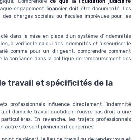
tégique. Comprendre
ce que la liquidation judiciaire
haque engagement financier doit être documenté. Les
t des charges sociales ou fiscales imprévues pour les
e clé dans la mise en place d’un système d’indemnités
on, à vérifier le calcul des indemnités et à sécuriser le
alarié comme pour un dirigeant, comprendre comment
e la confiance dans la politique de remboursement des
 travail et spécificités de la
ajets professionnels influence directement l’indemnité
ajet domicile travail quotidien n’ouvre pas droit à une
particulières. En revanche, les trajets professionnels
u un autre site sont pleinement concernés.
 point de départ, le lieu de travail ou de rendez vous et