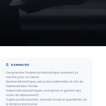
SOMMAIRE
Comprendre l’indemnité kilométrique comment ça
marche pour un salarié
Barème kilométrique, calcul des indemnités et rôle de
l’administration fiscale
Indemnités kilométriques, entreprise et gestion des
notes de déplacement
Trajets professionnels, domicile travail et spécificités de
la distance parcourue