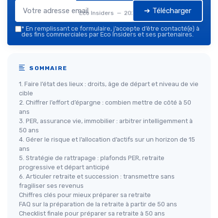
➔ Télécharger
Eco Insiders — 2026
*
En remplissant ce formulaire, j’accepte d’être contacté(e) à
des fins commerciales par Eco Insiders et ses partenaires.
SOMMAIRE
1. Faire l’état des lieux : droits, âge de départ et niveau de vie
cible
2. Chiffrer l’effort d’épargne : combien mettre de côté à 50
ans
3. PER, assurance vie, immobilier : arbitrer intelligemment à
50 ans
4. Gérer le risque et l’allocation d’actifs sur un horizon de 15
ans
5. Stratégie de rattrapage : plafonds PER, retraite
progressive et départ anticipé
6. Articuler retraite et succession : transmettre sans
fragiliser ses revenus
Chiffres clés pour mieux préparer sa retraite
FAQ sur la préparation de la retraite à partir de 50 ans
Checklist finale pour préparer sa retraite à 50 ans