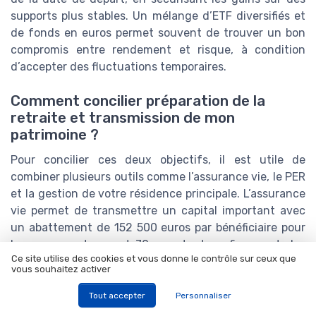
supports plus stables. Un mélange d’ETF diversifiés et
de fonds en euros permet souvent de trouver un bon
compromis entre rendement et risque, à condition
d’accepter des fluctuations temporaires.
Comment concilier préparation de la
retraite et transmission de mon
patrimoine ?
Pour concilier ces deux objectifs, il est utile de
combiner plusieurs outils comme l’assurance vie, le PER
et la gestion de votre résidence principale. L’assurance
vie permet de transmettre un capital important avec
un abattement de 152 500 euros par bénéficiaire pour
les versements avant 70 ans, tout en finançant des
Ce site utilise des cookies et vous donne le contrôle sur ceux que
retraits programmés pour compléter votre pension. Une
vous souhaitez activer
revue régulière de vos clauses bénéficiaires et de votre
stratégie d’épargne garantit que vos choix restent
Tout accepter
Personnaliser
alignés avec votre situation familiale et vos priorités de