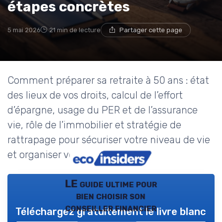
étapes concrètes
5 mai 2026
21 min de lecture
Partager cette page
Comment préparer sa retraite à 50 ans : état
des lieux de vos droits, calcul de l’effort
d’épargne, usage du PER et de l’assurance
vie, rôle de l’immobilier et stratégie de
rattrapage pour sécuriser votre niveau de vie
et organiser votre succession.
LE guide ultime pour
bien choisir son
conseiller financier
Téléchargez gratuitement le livre blanc