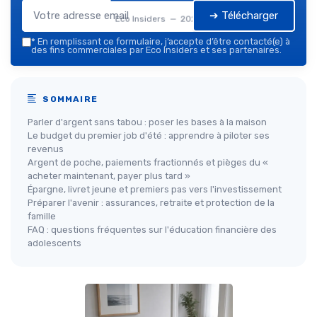
➔ Télécharger
Eco Insiders — 2026
*
En remplissant ce formulaire, j’accepte d’être contacté(e) à
des fins commerciales par Eco Insiders et ses partenaires.
SOMMAIRE
Parler d'argent sans tabou : poser les bases à la maison
Le budget du premier job d'été : apprendre à piloter ses
revenus
Argent de poche, paiements fractionnés et pièges du «
acheter maintenant, payer plus tard »
Épargne, livret jeune et premiers pas vers l'investissement
Préparer l'avenir : assurances, retraite et protection de la
famille
FAQ : questions fréquentes sur l'éducation financière des
adolescents