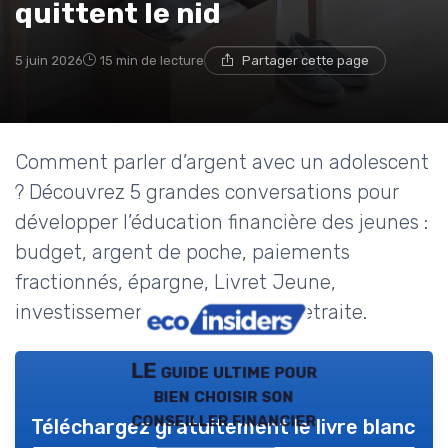
quittent le nid
5 juin 2026
15 min de lecture
Partager cette page
Comment parler d’argent avec un adolescent
? Découvrez 5 grandes conversations pour
développer l’éducation financière des jeunes :
budget, argent de poche, paiements
fractionnés, épargne, Livret Jeune,
investissement, assurances et retraite.
LE guide ultime pour
bien choisir son
conseiller financier
Téléchargez gratuitement le livre blanc