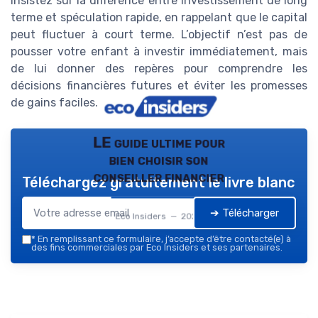
Insistez sur la différence entre investissement de long
terme et spéculation rapide, en rappelant que le capital
peut fluctuer à court terme. L’objectif n’est pas de
pousser votre enfant à investir immédiatement, mais
de lui donner des repères pour comprendre les
décisions financières futures et éviter les promesses
de gains faciles.
LE guide ultime pour
bien choisir son
conseiller financier
Téléchargez gratuitement le livre blanc
➔ Télécharger
Eco Insiders — 2026
*
En remplissant ce formulaire, j’accepte d’être contacté(e) à
des fins commerciales par Eco Insiders et ses partenaires.