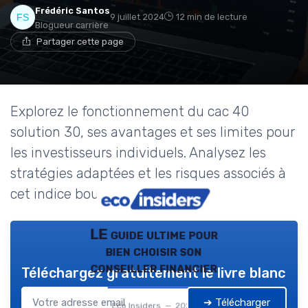
Frédéric Santos
9 juillet 2024
12 min de lecture
Blogueur carrière
Partager cette page
Explorez le fonctionnement du cac 40
solution 30, ses avantages et ses limites pour
les investisseurs individuels. Analysez les
stratégies adaptées et les risques associés à
cet indice boursier innovant.
LE guide ultime pour
bien choisir son
conseiller financier
Téléchargez gratuitement le livre blanc
➔ Télécharger
Eco Insiders — 2026