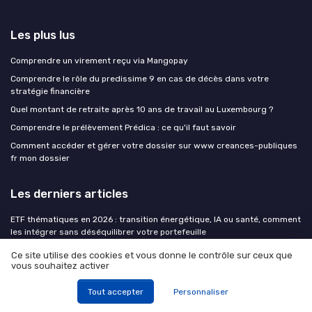
Les plus lus
Comprendre un virement reçu via Mangopay
Comprendre le rôle du predissime 9 en cas de décès dans votre
stratégie financière
Quel montant de retraite après 10 ans de travail au Luxembourg ?
Comprendre le prélèvement Prédica : ce qu'il faut savoir
Comment accéder et gérer votre dossier sur www creances-publiques
fr mon dossier
Les derniers articles
ETF thématiques en 2026 : transition énergétique, IA ou santé, comment
les intégrer sans déséquilibrer votre portefeuille
Investir au cœur des régions : comment les politiques économiques
Ce site utilise des cookies et vous donne le contrôle sur ceux que
transforment votre patrimoine immobilier
vous souhaitez activer
Assurance vie : quelles sont réellement les meilleures offres de fonds
Tout accepter
Personnaliser
euros en 2026 ?
Peut-on gérer toutes ses finances avec une banque à bas coût ?