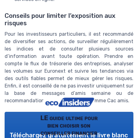
Conseils pour limiter l’exposition aux
risques
Pour les investisseurs particuliers, il est recommandé
de diversifier ses actions, de surveiller régulièrement
les indices et de consulter plusieurs sources
d’information avant toute opération. Prendre en
compte le flux de trésorerie des entreprises, analyser
les volumes sur Euronext et suivre les tendances via
des outils fiables permet de mieux gérer les risques.
Enfin, il est conseillé de ne pas investir uniquement sur
la base de messages d’amis semaine ou de
recommandations issues de forums comme Cac amis.
LE guide ultime pour
bien choisir son
conseiller financier
Téléchargez gratuitement le livre blanc