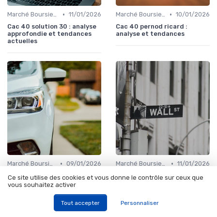
•
•
Marché Boursier et Fonds d'Investissement
11/01/2026
Marché Boursier et Fonds d'Investissement
10/01/2026
Cac 40 solution 30 : analyse
Cac 40 pernod ricard :
approfondie et tendances
analyse et tendances
actuelles
•
•
Marché Boursier et Fonds d'Investissement
09/01/2026
Marché Boursier et Fonds d'Investissement
11/01/2026
Kering bourse direct :
Tesla bourse direct: analyse
Ce site utilise des cookies et vous donne le contrôle sur ceux que
analyse détaillée et
financière et tendances
vous souhaitez activer
perspectives financières
actuelles
Tout accepter
Personnaliser