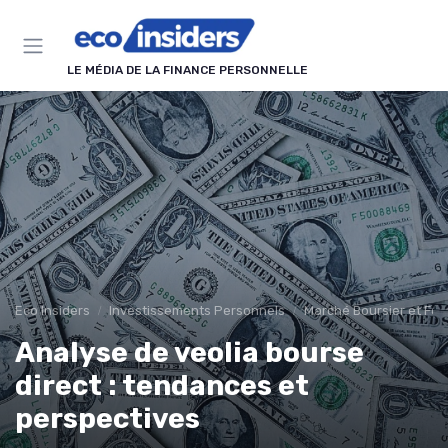
Panneau de gestion des cookies
LE MÉDIA DE LA FINANCE PERSONNELLE
Eco Insiders
Investissements Personnels
Marché Boursier et Fon
Analyse de veolia bourse
direct : tendances et
perspectives