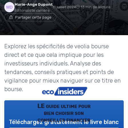
Marie-Ange Dupont
11 juillet 2024
13 min de lecture
Éditorialiste carrière
Partager cette page
Explorez les spécificités de veolia bourse
direct et ce que cela implique pour les
investisseurs individuels. Analyse des
tendances, conseils pratiques et points de
vigilance pour mieux naviguer sur ce titre en
bourse.
LE guide ultime pour
bien choisir son
conseiller financier
Téléchargez gratuitement le livre blanc