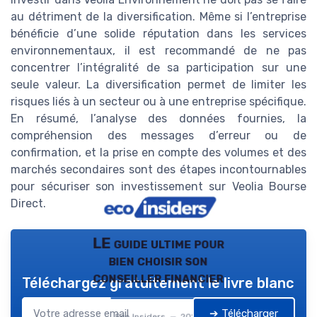
au détriment de la diversification. Même si l’entreprise
bénéficie d’une solide réputation dans les services
environnementaux, il est recommandé de ne pas
concentrer l’intégralité de sa participation sur une
seule valeur. La diversification permet de limiter les
risques liés à un secteur ou à une entreprise spécifique.
En résumé, l’analyse des données fournies, la
compréhension des messages d’erreur ou de
confirmation, et la prise en compte des volumes et des
marchés secondaires sont des étapes incontournables
pour sécuriser son investissement sur Veolia Bourse
Direct.
LE guide ultime pour
bien choisir son
conseiller financier
Téléchargez gratuitement le livre blanc
➔ Télécharger
Eco Insiders — 2026