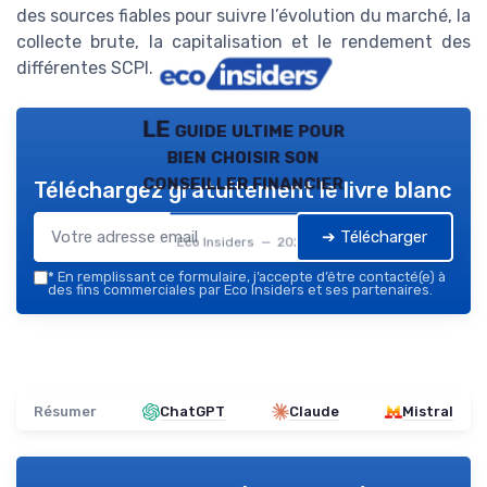
des sources fiables pour suivre l’évolution du marché, la
collecte brute, la capitalisation et le rendement des
différentes SCPI.
LE guide ultime pour
bien choisir son
conseiller financier
Téléchargez gratuitement le livre blanc
➔ Télécharger
Eco Insiders — 2026
*
En remplissant ce formulaire, j’accepte d’être contacté(e) à
des fins commerciales par Eco Insiders et ses partenaires.
Résumer
ChatGPT
Claude
Mistral