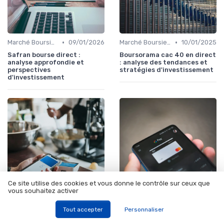
•
•
Marché Boursier et Fonds d'Investissement
09/01/2026
Marché Boursier et Fonds d'Investissement
10/01/2025
Safran bourse direct :
Boursorama cac 40 en direct
analyse approfondie et
: analyse des tendances et
perspectives
stratégies d'investissement
d'investissement
Ce site utilise des cookies et vous donne le contrôle sur ceux que
vous souhaitez activer
•
•
Immobilier et Investissements Locatifs
08/01/2026
Immobilier et Investissements Locatifs
08/01/2026
Tout accepter
Personnaliser
Pierval santé scpi : investir
Investir dans scpi pierval
intelligemment dans le
sante : taux, rendement et