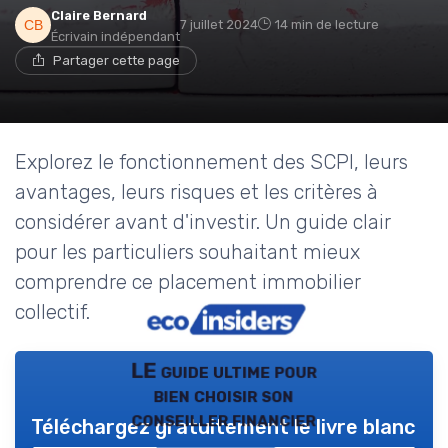
Claire Bernard
7 juillet 2024
14 min de lecture
Écrivain indépendant
Partager cette page
Explorez le fonctionnement des SCPI, leurs
avantages, leurs risques et les critères à
considérer avant d'investir. Un guide clair
pour les particuliers souhaitant mieux
comprendre ce placement immobilier
collectif.
LE guide ultime pour
bien choisir son
conseiller financier
Téléchargez gratuitement le livre blanc