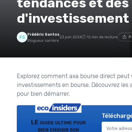
tendances et des
d'investissement
Frédéric Santos
23 juin 2024
12 min de lecture
P
Blogueur carrière
Explorez comment axa bourse direct peut v
investissements en bourse. Découvrez les av
pour bien démarrer.
Télécharge
LE guide ultime pour
bien choisir son