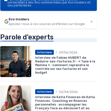
contacté(e) à des fins commerciales par Eco Insiders et
ses partenaires.
Eco Insiders
Ajoutez-nous à vos sources préférées sur Google
Parole d'experts
•
29/06/2026
Interview
Interview de Fabien HUBERT de
Reduire-ses-factures.fr : « Taxe à la
flemme » : comment reprendre le
contrôle sur ses factures et son
budget
•
02/04/2026
Interview
Interview de Katia Finances de Katia
Finances : Coaching en finances
personnelles : accompagner les
Français face au découvert et au