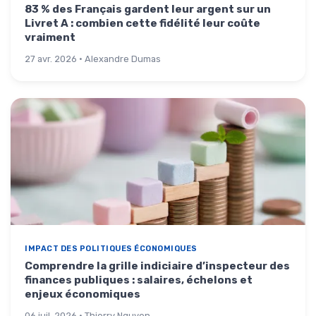
83 % des Français gardent leur argent sur un
Livret A : combien cette fidélité leur coûte
vraiment
27 avr. 2026 · Alexandre Dumas
IMPACT DES POLITIQUES ÉCONOMIQUES
Comprendre la grille indiciaire d’inspecteur des
finances publiques : salaires, échelons et
enjeux économiques
06 juil. 2026 · Thierry Nguyen