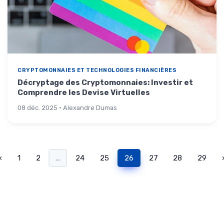
CRYPTOMONNAIES ET TECHNOLOGIES FINANCIÈRES
Décryptage des Cryptomonnaies: Investir et
Comprendre les Devise Virtuelles
08 déc. 2025 · Alexandre Dumas
‹
1
2
...
24
25
26
27
28
29