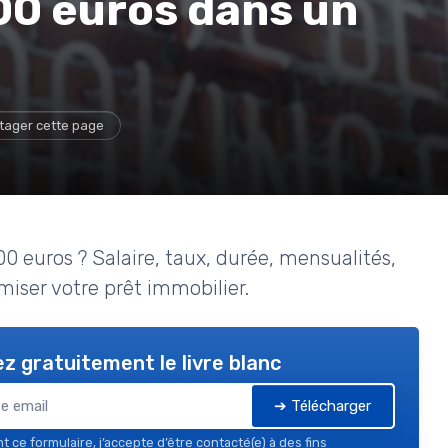
0 euros dans un
tager cette page
 euros ? Salaire, taux, durée, mensualités,
miser votre prêt immobilier.
z gratuitement le livre blanc
➔ Télécharger
 ce formulaire, j’accepte d’être contacté(e) à des fins