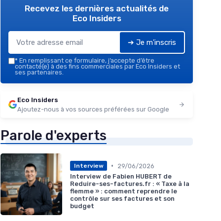
Recevez les dernières actualités de
Eco Insiders
➔ Je m'inscris
*
En remplissant ce formulaire, j’accepte d’être
contacté(e) à des fins commerciales par Eco Insiders et
ses partenaires.
Eco Insiders
Ajoutez-nous à vos sources préférées sur Google
Parole d'experts
•
29/06/2026
Interview
Interview de Fabien HUBERT de
Reduire-ses-factures.fr : « Taxe à la
flemme » : comment reprendre le
contrôle sur ses factures et son
budget