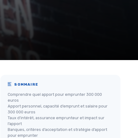
SOMMAIRE
Comprendre quel apport pour emprunter 300 000
euros
Apport personnel, capacité d’emprunt et salaire pour
300 000 euros
Taux d’intérêt, assurance emprunteur et impact sur
l’apport
Banques, critères d’acceptation et stratégie d’apport
pour emprunter