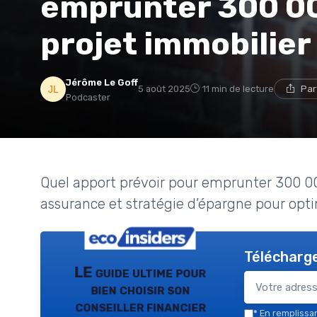
emprunter 300 00
projet immobilier
Jérôme Le Goff
5 août 2025
11 min de lecture
Par
Podcaster
Quel apport prévoir pour emprunter 300 000
assurance et stratégie d’épargne pour opti
Télécharge
LE guide ultime pour
bien choisir son
conseiller financier
*
En remplissant