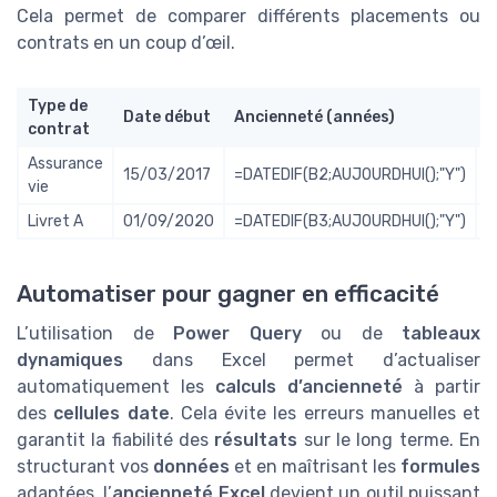
Cela permet de comparer différents placements ou
contrats en un coup d’œil.
Type de
Date début
Ancienneté (années)
A
contrat
Assurance
15/03/2017
=DATEDIF(B2;AUJOURDHUI();"Y")
=
vie
Livret A
01/09/2020
=DATEDIF(B3;AUJOURDHUI();"Y")
=
Automatiser pour gagner en efficacité
L’utilisation de
Power Query
ou de
tableaux
dynamiques
dans Excel permet d’actualiser
automatiquement les
calculs d’ancienneté
à partir
des
cellules date
. Cela évite les erreurs manuelles et
garantit la fiabilité des
résultats
sur le long terme. En
structurant vos
données
et en maîtrisant les
formules
adaptées, l’
ancienneté Excel
devient un outil puissant