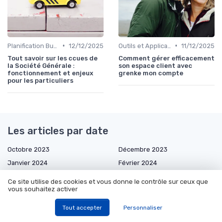
•
•
Planification Budgétaire
12/12/2025
Outils et Applications de Gestion Financière
11/12/2025
Tout savoir sur les ccues de
Comment gérer efficacement
la Société Générale :
son espace client avec
fonctionnement et enjeux
grenke mon compte
pour les particuliers
Les articles par date
Octobre 2023
Décembre 2023
Janvier 2024
Février 2024
Mars 2024
Juin 2024
Ce site utilise des cookies et vous donne le contrôle sur ceux que
vous souhaitez activer
Juillet 2024
Août 2024
Septembre 2024
Novembre 2024
Tout accepter
Personnaliser
Décembre 2024
Janvier 2025