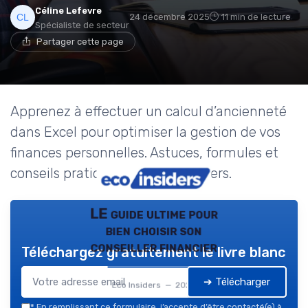
Céline Lefevre
24 décembre 2025
11 min de lecture
Spécialiste de secteur
Partager cette page
Apprenez à effectuer un calcul d’ancienneté
dans Excel pour optimiser la gestion de vos
finances personnelles. Astuces, formules et
conseils pratiques pour particuliers.
LE guide ultime pour
bien choisir son
conseiller financier
Téléchargez gratuitement le livre blanc
➔ Télécharger
Eco Insiders — 2026
*
En remplissant ce formulaire, j’accepte d’être contacté(e) à