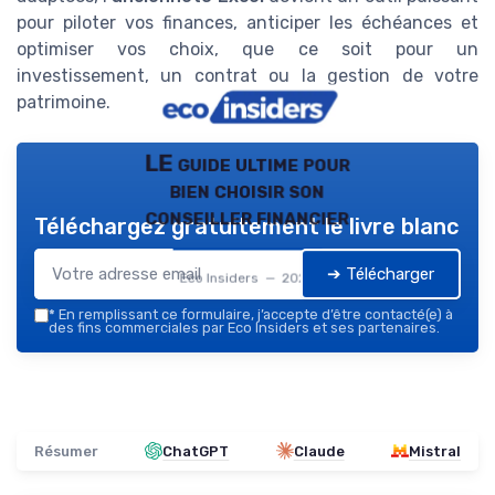
pour piloter vos finances, anticiper les échéances et
optimiser vos choix, que ce soit pour un
investissement, un contrat ou la gestion de votre
patrimoine.
LE guide ultime pour
bien choisir son
conseiller financier
Téléchargez gratuitement le livre blanc
➔ Télécharger
Eco Insiders — 2026
*
En remplissant ce formulaire, j’accepte d’être contacté(e) à
des fins commerciales par Eco Insiders et ses partenaires.
Résumer
ChatGPT
Claude
Mistral