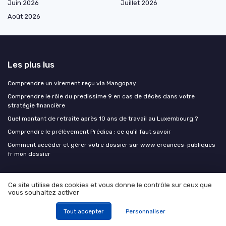
Juin 2026
Juillet 2026
Août 2026
Les plus lus
Comprendre un virement reçu via Mangopay
Comprendre le rôle du predissime 9 en cas de décès dans votre
stratégie financière
Quel montant de retraite après 10 ans de travail au Luxembourg ?
Comprendre le prélèvement Prédica : ce qu'il faut savoir
Comment accéder et gérer votre dossier sur www creances-publiques
fr mon dossier
Les derniers articles
Ce site utilise des cookies et vous donne le contrôle sur ceux que
vous souhaitez activer
Multihabitation 5 : structurer un patrimoine locatif avec une SCPI fiscale
résidentielle
Tout accepter
Personnaliser
Divorce et SCPI : protéger ses parts et ses revenus immobiliers lors