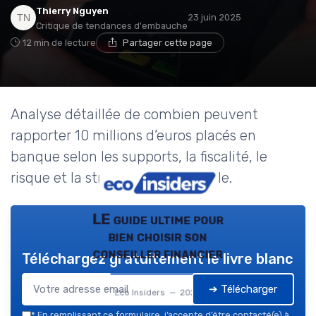
Thierry Nguyen
23 juin 2025
Critique de tendances d'embauche
12 min de lecture
Partager cette page
Analyse détaillée de combien peuvent
rapporter 10 millions d’euros placés en
banque selon les supports, la fiscalité, le
risque et la stratégie patrimoniale.
LE guide ultime pour
bien choisir son
conseiller financier
Téléchargez gratuitement le livre blanc
➔ Télécharger
Eco Insiders — 2026
*
En remplissant ce formulaire, j’accepte d’être contacté(e) à