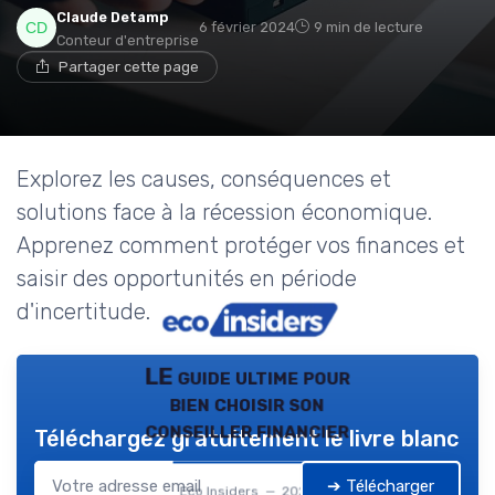
Claude Detamp
6 février 2024
9 min de lecture
Conteur d'entreprise
Partager cette page
Explorez les causes, conséquences et
solutions face à la récession économique.
Apprenez comment protéger vos finances et
saisir des opportunités en période
d'incertitude.
LE guide ultime pour
bien choisir son
conseiller financier
Téléchargez gratuitement le livre blanc
➔ Télécharger
Eco Insiders — 2026