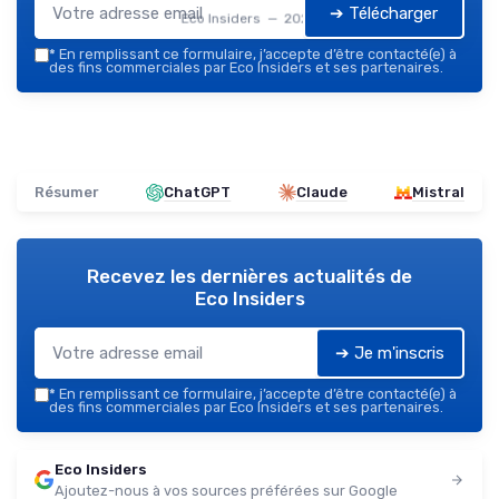
➔ Télécharger
Eco Insiders — 2026
*
En remplissant ce formulaire, j’accepte d’être contacté(e) à
des fins commerciales par Eco Insiders et ses partenaires.
Résumer
ChatGPT
Claude
Mistral
Recevez les dernières actualités de
Eco Insiders
➔ Je m'inscris
*
En remplissant ce formulaire, j’accepte d’être contacté(e) à
des fins commerciales par Eco Insiders et ses partenaires.
Eco Insiders
Ajoutez-nous à vos sources préférées sur Google