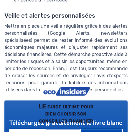
Veille et alertes personnalisées
Mettre en place une veille régulière grâce à des alertes
personnalisées (Google Alerts, newsletters
spécialisées) permet de rester informé des évolutions
économiques majeures et d’ajuster rapidement ses
décisions financières. Cette démarche proactive aide à
limiter les risques et à saisir les opportunités, même en
période de récession. Enfin, il est toujours recommandé
de croiser les sources et de privilégier l’avis d’experts
reconnus pour garantir la fiabilité des informations
utilisées dans la gestion de ses finances personnelles.
LE guide ultime pour
bien choisir son
conseiller financier
Téléchargez gratuitement le livre blanc