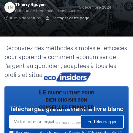
Thierry Nguyen
5 décembre 2024
Critique de tendances d'embauche
10 min de lecture
Partager cette page
Découvrez des méthodes simples et efficaces
pour apprendre comment économiser de
l’argent au quotidien, adaptées à tous les
profils et situations financières.
LE guide ultime pour
bien choisir son
conseiller financier
Téléchargez gratuitement le livre blanc
➔ Télécharger
Eco Insiders — 2026
*
En remplissant ce formulaire, j’accepte d’être contacté(e) à