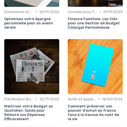
•
•
Économiser et Réduire les Dépenses
16/01/2026
Conseils pour Familles et Couples
29/11/2025
Optimisez votre épargne
Finance Familiale: Les Clés
personnelle pour un avenir
pour une Gestion de Budget
serein
Conjugal Harmonieuse
•
•
Planification Budgétaire
25/11/2025
Outils et Applications de Gestion Financière
14/03/2026
Maîtriser votre Budget au
Comment préserver son
Quotidien: Guide pour
pouvoir d’achat en france
Réduire vos Dépenses
face à la hausse du coût de
Efficacement
la vie