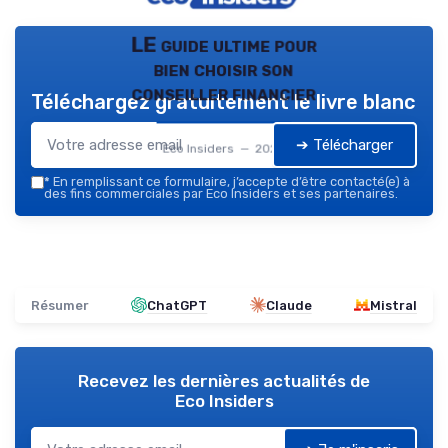
LE guide ultime pour
bien choisir son
conseiller financier
Téléchargez gratuitement le livre blanc
➔ Télécharger
Eco Insiders — 2026
*
En remplissant ce formulaire, j’accepte d’être contacté(e) à
des fins commerciales par Eco Insiders et ses partenaires.
Résumer
ChatGPT
Claude
Mistral
Recevez les dernières actualités de
Eco Insiders