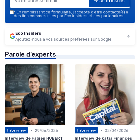
➔ Je m'inscris
*
En remplissant ce formulaire, j’accepte d’être contacté(e) à
des fins commerciales par Eco Insiders et ses partenaires.
Eco Insiders
Ajoutez-nous à vos sources préférées sur Google
Parole d'experts
•
•
29/06/2026
02/04/2026
Interview
Interview
Interview de Fabien HUBERT
Interview de Katia Finances