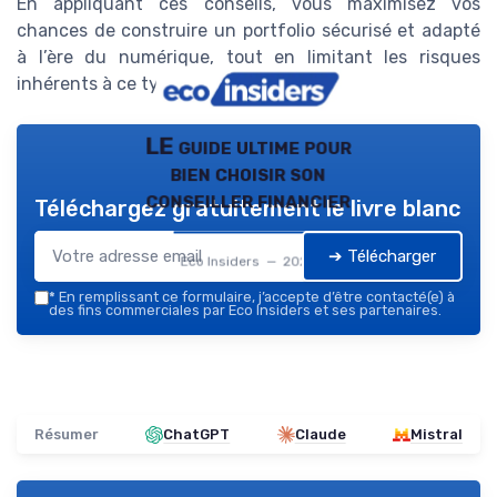
En appliquant ces conseils, vous maximisez vos
chances de construire un portfolio sécurisé et adapté
à l’ère du numérique, tout en limitant les risques
inhérents à ce type d’investissement.
LE guide ultime pour
bien choisir son
conseiller financier
Téléchargez gratuitement le livre blanc
➔ Télécharger
Eco Insiders — 2026
*
En remplissant ce formulaire, j’accepte d’être contacté(e) à
des fins commerciales par Eco Insiders et ses partenaires.
Résumer
ChatGPT
Claude
Mistral