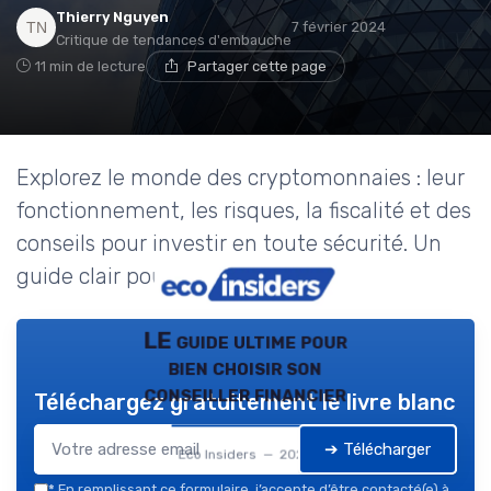
Thierry Nguyen
7 février 2024
Critique de tendances d'embauche
11 min de lecture
Partager cette page
Explorez le monde des cryptomonnaies : leur
fonctionnement, les risques, la fiscalité et des
conseils pour investir en toute sécurité. Un
guide clair pour les particuliers.
LE guide ultime pour
bien choisir son
conseiller financier
Téléchargez gratuitement le livre blanc
➔ Télécharger
Eco Insiders — 2026
*
En remplissant ce formulaire, j’accepte d’être contacté(e) à