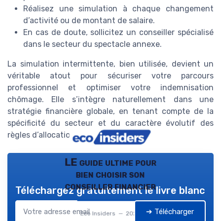
Réalisez une simulation à chaque changement
d’activité ou de montant de salaire.
En cas de doute, sollicitez un conseiller spécialisé
dans le secteur du spectacle annexe.
La simulation intermittente, bien utilisée, devient un
véritable atout pour sécuriser votre parcours
professionnel et optimiser votre indemnisation
chômage. Elle s’intègre naturellement dans une
stratégie financière globale, en tenant compte de la
spécificité du secteur et du caractère évolutif des
règles d’allocation.
LE guide ultime pour
bien choisir son
conseiller financier
Téléchargez gratuitement le livre blanc
➔ Télécharger
Eco Insiders — 2026