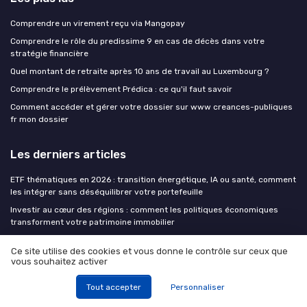
Comprendre un virement reçu via Mangopay
Comprendre le rôle du predissime 9 en cas de décès dans votre
stratégie financière
Quel montant de retraite après 10 ans de travail au Luxembourg ?
Comprendre le prélèvement Prédica : ce qu'il faut savoir
Comment accéder et gérer votre dossier sur www creances-publiques
fr mon dossier
Les derniers articles
ETF thématiques en 2026 : transition énergétique, IA ou santé, comment
les intégrer sans déséquilibrer votre portefeuille
Investir au cœur des régions : comment les politiques économiques
transforment votre patrimoine immobilier
Assurance vie : quelles sont réellement les meilleures offres de fonds
Ce site utilise des cookies et vous donne le contrôle sur ceux que
euros en 2026 ?
vous souhaitez activer
Peut-on gérer toutes ses finances avec une banque à bas coût ?
Tout accepter
Personnaliser
FR0014002KE1 : comprendre le fonds Novaxia R A et son rôle dans votre
patrimoine immobilier