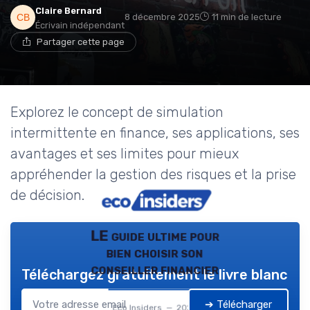
Claire Bernard
8 décembre 2025
11 min de lecture
Écrivain indépendant
Partager cette page
Explorez le concept de simulation
intermittente en finance, ses applications, ses
avantages et ses limites pour mieux
appréhender la gestion des risques et la prise
de décision.
LE guide ultime pour
bien choisir son
conseiller financier
Téléchargez gratuitement le livre blanc
➔ Télécharger
Eco Insiders — 2026