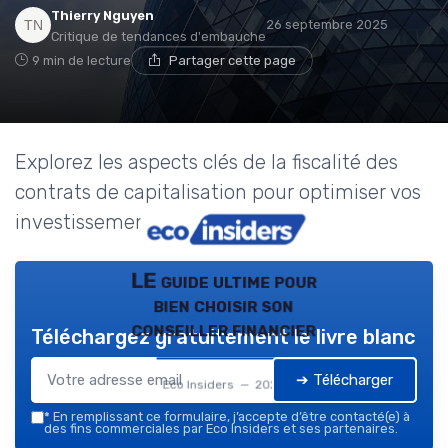
Thierry Nguyen
26 septembre 2025
Critique de tendances d'embauche
9 min de lecture
Partager cette page
Explorez les aspects clés de la fiscalité des
contrats de capitalisation pour optimiser vos
investissements financiers.
LE guide ultime pour
bien choisir son
conseiller financier
Téléchargez gratuitement le livre blanc
➔ Télécharger
Eco Insiders — 2026
*
En remplissant ce formulaire, j’accepte d’être contacté(e) à
des fins commerciales par Eco Insiders et ses partenaires.