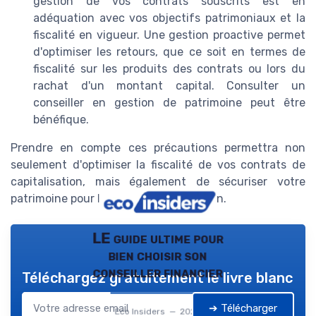
gestion de vos contrats souscrits est en
adéquation avec vos objectifs patrimoniaux et la
fiscalité en vigueur. Une gestion proactive permet
d'optimiser les retours, que ce soit en termes de
fiscalité sur les produits des contrats ou lors du
rachat d'un montant capital. Consulter un
conseiller en gestion de patrimoine peut être
bénéfique.
Prendre en compte ces précautions permettra non
seulement d'optimiser la fiscalité de vos contrats de
capitalisation, mais également de sécuriser votre
patrimoine pour l'avenir et la succession.
LE guide ultime pour
bien choisir son
conseiller financier
Téléchargez gratuitement le livre blanc
➔ Télécharger
Eco Insiders — 2026