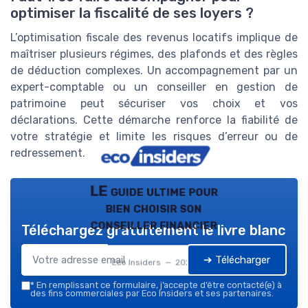
optimiser la fiscalité de ses loyers ?
L’optimisation fiscale des revenus locatifs implique de
maîtriser plusieurs régimes, des plafonds et des règles
de déduction complexes. Un accompagnement par un
expert-comptable ou un conseiller en gestion de
patrimoine peut sécuriser vos choix et vos
déclarations. Cette démarche renforce la fiabilité de
votre stratégie et limite les risques d’erreur ou de
redressement.
LE guide ultime pour
bien choisir son
conseiller financier
Téléchargez gratuitement le livre blanc
➔ Télécharger
Eco Insiders — 2026
*
En remplissant ce formulaire, j’accepte d’être contacté(e) à
des fins commerciales par Eco Insiders et ses partenaires.