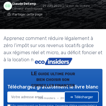
Claude Detamp
29 avril 2025
12 min de lecture
Conteur d'entreprise
Partager cette page
Apprenez comment réduire légalement à
zéro l’impôt sur vos revenus locatifs grâce
aux régimes réel et micro, au déficit foncier et
à la location meublée.
LE guide ultime pour
bien choisir son
conseiller financier
Téléchargez gratuitement le livre blanc
➔ Télécharger
Eco Insiders — 2026
*
En remplissant ce formulaire, j’accepte d’être contacté(e) à