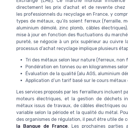
Exchange (LME). Ce marché mondial influence
directement les prix d’achat et de revente chez
les professionnels du recyclage en France, y compri
types de métaux, qu’ils soient ferreux (ferraille, m
aluminium démolé, zinc plomb, câbles électriques).
mise à jour en fonction des fluctuations du marché. 
pureté, se négocie à un prix supérieur au cuivre l
processus d’achat recyclage implique plusieurs étap
Tri des métaux selon leur nature (ferreux, non fe
Pondération en tonnes ou en kilogrammes selon
Évaluation de la qualité (alu AGS, aluminium démo
Application d’un tarif basé sur le cours métau
Les services proposés par les ferrailleurs incluent pa
moteurs électriques, et la gestion de déchets ind
métaux issus de travaux, de câbles électriques ou
variable selon la période et la qualité du métal. P
des organismes de régulation, il peut être utile de 
la Banque de France
. Les prochaines parties a