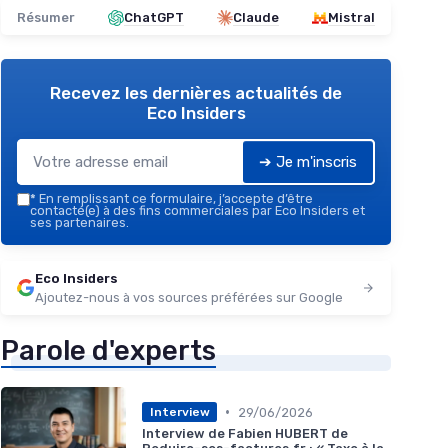
Résumer
ChatGPT
Claude
Mistral
Recevez les dernières actualités de
Eco Insiders
➔ Je m'inscris
*
En remplissant ce formulaire, j’accepte d’être
contacté(e) à des fins commerciales par Eco Insiders et
ses partenaires.
Eco Insiders
Ajoutez-nous à vos sources préférées sur Google
Parole d'experts
•
29/06/2026
Interview
Interview de Fabien HUBERT de