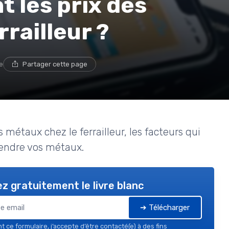
 les prix des
railleur ?
e
Partager cette page
métaux chez le ferrailleur, les facteurs qui
vendre vos métaux.
z gratuitement le livre blanc
➔ Télécharger
 ce formulaire, j’accepte d’être contacté(e) à des fins