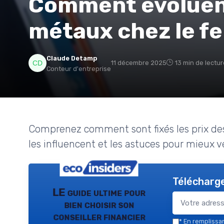
Comment évoluent
métaux chez le fer
Claude Detamp
11 décembre 2025
13 min de lectur
Conteur d'entreprise
Comprenez comment sont fixés les prix des 
les influencent et les astuces pour mieux 
Télécharge
LE guide ultime pour
bien choisir son
conseiller financier
*
En remplissant