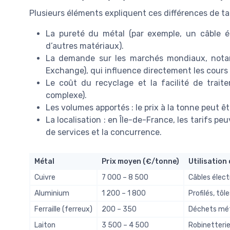
Plusieurs éléments expliquent ces différences de tar
La pureté du métal (par exemple, un câble é
d’autres matériaux).
La demande sur les marchés mondiaux, nota
Exchange), qui influence directement les cours
Le coût du recyclage et la facilité de trait
complexe).
Les volumes apportés : le prix à la tonne peut 
La localisation : en Île-de-France, les tarifs pe
de services et la concurrence.
Métal
Prix moyen (€/tonne)
Utilisation
Cuivre
7 000 – 8 500
Câbles élect
Aluminium
1 200 – 1 800
Profilés, tôl
Ferraille (ferreux)
200 – 350
Déchets mét
Laiton
3 500 – 4 500
Robinetteri